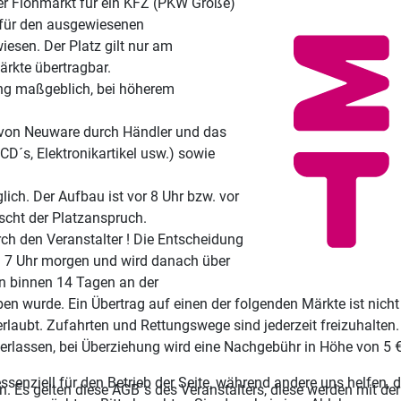
zer Flohmarkt für ein KFZ (PKW Größe)
r für den ausgewiesenen
iesen. Der Platz gilt nur am
rkte übertragbar.
nung maßgeblich, bei höherem
uf von Neuware durch Händler und das
D´s, Elektronikartikel usw.) sowie
lich. Der Aufbau ist vor 8 Uhr bzw. vor
ischt der Platzanspruch.
ch den Veranstalter ! Die Entscheidung
n 7 Uhr morgen und wird danach über
nn binnen 14 Tagen an der
en wurde. Ein Übertrag auf einen der folgenden Märkte ist nicht
aubt. Zufahrten und Rettungswege sind jederzeit freizuhalten. 
nterlassen, bei Überziehung wird eine Nachgebühr in Höhe von 5
ssenziell für den Betrieb der Seite, während andere uns helfen,
n. Es gelten diese AGB´s des Veranstalters, diese werden mit de