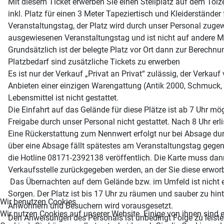
Mit diesem Ticket erwerben Sie einen Stellplatz auf dem Töl
inkl. Platz für einen 3 Meter Tapeziertisch und Kleiderstände
Veranstaltungstag, der Platz wird durch unser Personal zugew
ausgewiesenen Veranstaltungstag und ist nicht auf andere Mä
Grundsätzlich ist der belegte Platz vor Ort dann zur Berech
Platzbedarf sind zusätzliche Tickets zu erwerben
Es ist nur der Verkauf „Privat an Privat“ zulässig, der Verka
Anbieten einer einzigen Warengattung (Antik 2000, Schmuck, C
Lebensmittel ist nicht gestattet.
Die Einfahrt auf das Gelände für diese Plätze ist ab 7 Uhr mög
Freigabe durch unser Personal nicht gestattet. Nach 8 Uhr erl
Eine Rückerstattung zum Nennwert erfolgt nur bei Absage dur
über eine Absage fällt spätestes am Veranstaltungstag gege
die Hotline 08171-2392138 veröffentlich. Die Karte muss da
Verkaufsstelle zurückgegeben werden, an der Sie diese erworb
Das Übernachten auf dem Gelände bzw. im Umfeld ist nicht erl
Sorgen. Der Platz ist bis 17 Uhr zu räumen und sauber zu hi
Wir benutzen Cookies
Anwohnern und Besuchern wird vorausgesetzt.
Wir nutzen Cookies auf unserer Website. Einige von ihnen sind e
Den Anweisungen des Personals ist unbedingt Folge zu leiste