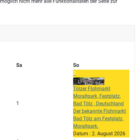
öglich nicht mehr alle Funktionalitäten der Seite zur
Sa
So
2
Tölzer Flohmarkt
Moraltpark, Festplatz,
1
Bad Tölz , Deutschland
Der bekannte Flohmarkt
Bad Tölz am Festplatz,
Moraltpark.
Datum :
2. August 2026